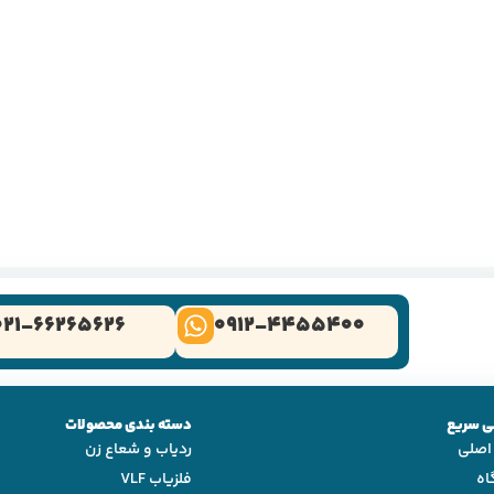
021-66265626
0912-4455400
 سریع
دسته بندی محصولات
اصلی
ردیاب و شعاع زن
اه
فلزیاب VLF