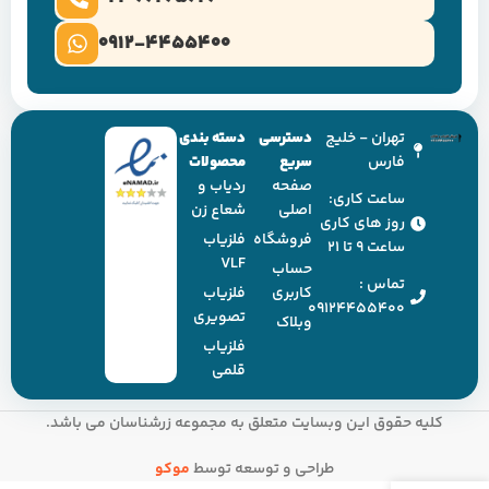
0912-4455400
تهران - خلیج
دسترسی
دسته بندی
فارس
سریع
محصولات
صفحه
ردیاب و
ساعت کاری:
اصلی
شعاع زن
روز های کاری
فروشگاه
فلزیاب
ساعت ۹ تا ۲۱
VLF
حساب
تماس :
کاربری
فلزیاب
09124455400
تصویری
وبلاک
فلزیاب
قلمی
کلیه حقوق این وبسایت متعلق به مجموعه زرشناسان می باشد.
طراحی و توسعه توسط
موکو