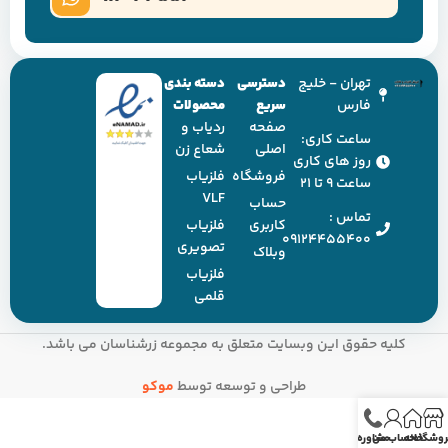
تهران - خلیج
دسترسی
دسته بندی
فارس
سریع
محصولات
صفحه
ردیاب و
ساعت کاری:
اصلی
شعاع زن
روز های کاری
فروشگاه
فلزیاب
ساعت ۹ تا ۲۱
VLF
حساب
تماس :
کاربری
فلزیاب
09124455400
تصویری
وبلاک
فلزیاب
قلمی
کلیه حقوق این وبسایت متعلق به مجموعه زرشناسان می باشد.
طراحی و توسعه توسط
موکو
روشگاه
خانه
حساب من
مشاوره