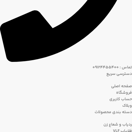
تماس : 09124455400
دسترسی سریع
صفحه اصلی
فروشگاه
حساب کاربری
وبلاک
دسته بندی محصولات
ردیاب و شعاع زن
فلزیاب VLF