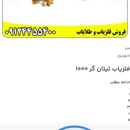
۲۳
شهریور
فلزیاب تیتان گر 1000
ادامه مطلب
1
2
3
›
»