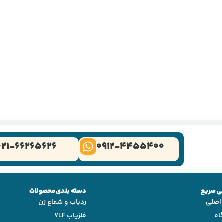
021-66265626
0912-4455400
 سریع
دسته بندی محصولات
اصلی
ردیاب و شعاع زن
اه
فلزیاب VLF