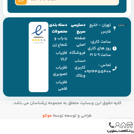
تهران - خلیج
دسترسی
دسته بندی
فارس
سریع
محصولات
صفحه
ردیاب و
ساعت کاری:
اصلی
شعاع زن
روز های کاری
فروشگاه
فلزیاب
ساعت ۹ تا ۲۱
VLF
حساب
تماس :
کاربری
فلزیاب
09124455400
تصویری
وبلاک
فلزیاب
قلمی
کلیه حقوق این وبسایت متعلق به مجموعه زرشناسان می باشد.
طراحی و توسعه توسط
موکو
روشگاه
خانه
حساب من
مشاوره