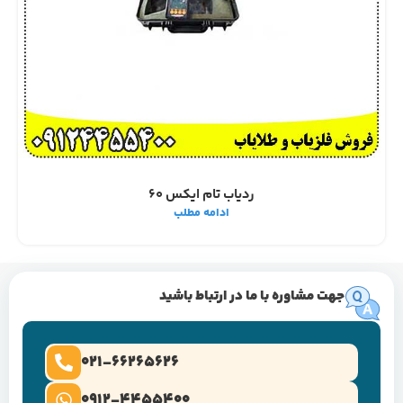
ردیاب تام ایکس 60
ادامه مطلب
جهت مشاوره با ما در ارتباط باشید
021-66265626
0912-4455400