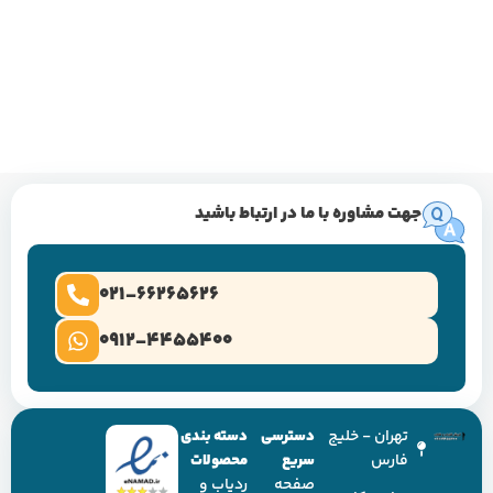
جهت مشاوره با ما در ارتباط باشید
021-66265626
0912-4455400
تهران - خلیج
دسترسی
دسته بندی
فارس
سریع
محصولات
صفحه
ردیاب و