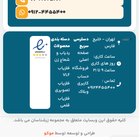
0912-4455400
تهران - خلیج
دسترسی
دسته بندی
فارس
سریع
محصولات
صفحه
ردیاب و
ساعت کاری:
اصلی
شعاع زن
روز های کاری
فروشگاه
فلزیاب
ساعت ۹ تا ۲۱
VLF
حساب
تماس :
کاربری
فلزیاب
09124455400
تصویری
وبلاک
فلزیاب
قلمی
کلیه حقوق این وبسایت متعلق به مجموعه زرشناسان می باشد.
طراحی و توسعه توسط
موکو