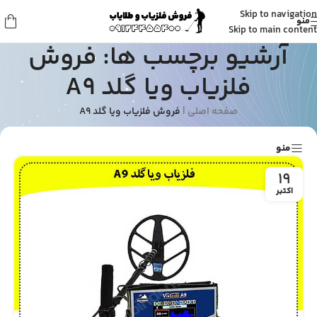
Skip to navigation
منو
Skip to main content
آرشیو برچسب ها: فروش
فلزیاب ویا گلد A9
صفحه اصلی
|
فروش فلزیاب ویا گلد A9
منو
19
اکتبر