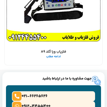
فلزیاب ویا گلد A9
ادامه مطلب
جهت مشاوره با ما در ارتباط باشید
021-66265626
0912-4455400