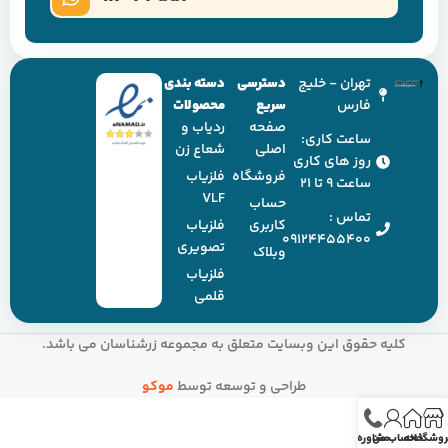
تهران - خلیج
دسترسی
دسته بندی
فارس
سریع
محصولات
صفحه
ردیاب و
ساعت کاری:
اصلی
شعاع زن
روز های کاری
فروشگاه
فلزیاب
ساعت ۹ تا ۲۱
VLF
حساب
تماس :
کاربری
فلزیاب
09124455400
تصویری
وبلاک
فلزیاب
قلمی
کلیه حقوق این وبسایت متعلق به مجموعه زرشناسان می باشد.
طراحی و توسعه توسط
موکو
روشگاه
خانه
حساب من
مشاوره