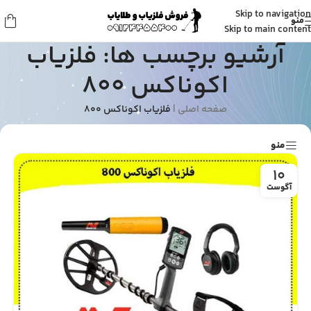
Skip to navigation
منو
Skip to main content
آرشیو برچسب ها: فلزیاب
اکوناکس 800
صفحه اصلی
|
فلزیاب اکوناکس 800
منو
10
آگوست