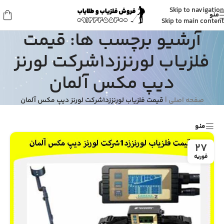
Skip to navigation
منو
Skip to main content
آرشیو برچسب ها: قیمت
فلزیاب لورنززد۱شرکت لورنز
دیپ مکس آلمان
صفحه اصلی
|
قیمت فلزیاب لورنززد۱شرکت لورنز دیپ مکس آلمان
منو
27
فوریه