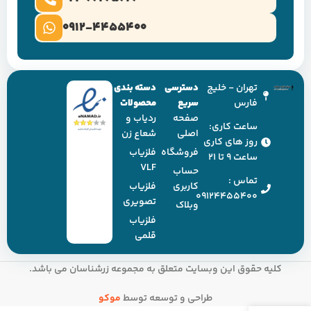
0912-4455400
تهران - خلیج
دسترسی
دسته بندی
فارس
سریع
محصولات
صفحه
ردیاب و
ساعت کاری:
اصلی
شعاع زن
روز های کاری
فروشگاه
فلزیاب
ساعت ۹ تا ۲۱
VLF
حساب
تماس :
کاربری
فلزیاب
09124455400
تصویری
وبلاک
فلزیاب
قلمی
کلیه حقوق این وبسایت متعلق به مجموعه زرشناسان می باشد.
طراحی و توسعه توسط
موکو