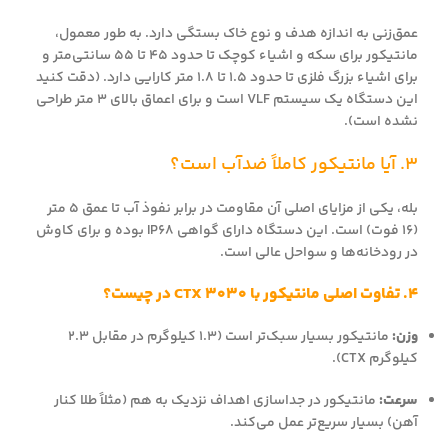
عمق‌زنی به اندازه هدف و نوع خاک بستگی دارد. به طور معمول،
مانتیکور برای سکه و اشیاء کوچک تا حدود ۴۵ تا ۵۵ سانتی‌متر و
برای اشیاء بزرگ فلزی تا حدود ۱.۵ تا ۱.۸ متر کارایی دارد. (دقت کنید
این دستگاه یک سیستم VLF است و برای اعماق بالای ۳ متر طراحی
نشده است).
۳. آیا مانتیکور کاملاً ضدآب است؟
بله، یکی از مزایای اصلی آن مقاومت در برابر نفوذ آب تا عمق ۵ متر
(۱۶ فوت) است. این دستگاه دارای گواهی IP68 بوده و برای کاوش
در رودخانه‌ها و سواحل عالی است.
۴. تفاوت اصلی مانتیکور با CTX 3030 در چیست؟
وزن:
مانتیکور بسیار سبک‌تر است (۱.۳ کیلوگرم در مقابل ۲.۳
کیلوگرم CTX).
سرعت:
مانتیکور در جداسازی اهداف نزدیک به هم (مثلاً طلا کنار
آهن) بسیار سریع‌تر عمل می‌کند.