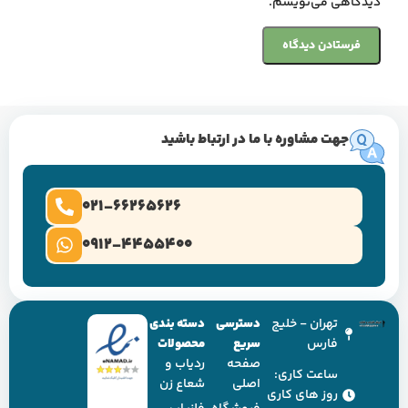
دیدگاهی می‌نویسم.
جهت مشاوره با ما در ارتباط باشید
021-66265626
0912-4455400
تهران - خلیج
دسترسی
دسته بندی
فارس
سریع
محصولات
صفحه
ردیاب و
ساعت کاری:
اصلی
شعاع زن
روز های کاری