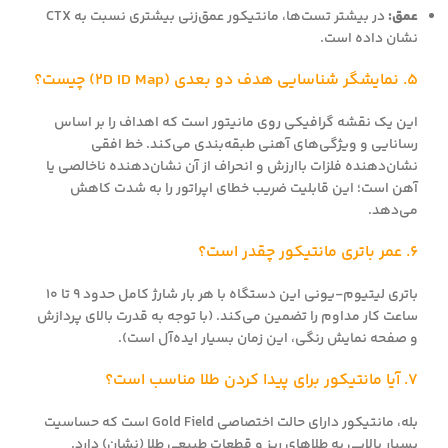
عمق:
در بیشتر تست‌ها، مانتیکور عمق‌زنی بیشتری نسبت به CTX
نشان داده است.
۵. نمایشگر شناسایی هدف دو بعدی (2D ID Map) چیست؟
این یک نقشه گرافیکی روی مانیتور است که اهداف را بر اساس
رسانایی و ویژگی‌های آهنی طبقه‌بندی می‌کند. خط افقی
نشان‌دهنده فلزات باارزش و انحراف از آن نشان‌دهنده ناخالصی یا
آهن است؛ این قابلیت ضریب خطای اپراتور را به شدت کاهش
می‌دهد.
۶. عمر باتری مانتیکور چقدر است؟
باتری لیتیوم-یونی این دستگاه با هر بار شارژ کامل حدود ۹ تا ۱۰
ساعت کار مداوم را تضمین می‌کند. (با توجه به قدرت بالای پردازش
و صفحه نمایش رنگی، این زمان بسیار ایده‌آل است).
۷. آیا مانتیکور برای پیدا کردن طلا مناسب است؟
بله، مانتیکور دارای حالت اختصاصی Gold Field است که حساسیت
بسیار بالایی به طلاهای ریز و قطعات طبیعی طلا (نشان) دارد.