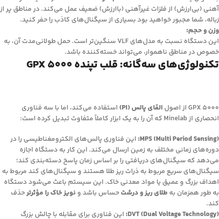
آهنی (بی‌ارزش) از فلزات غیرآهنی (باارزش) ضعیف عمل می‌کند. در مناطق پر از
زباله، شما مجبور خواهید بود بسیاری از سیگنال‌های کاذب را حفر کنید.
وزن و حجم:
این دستگاه نسبت به مدل‌های VLF سنگین‌تر است. حمل طولانی‌مدت آن، به
خصوص در مناطق ناهموار، می‌تواند خسته‌کننده باشد.
تکنولوژی‌های سه‌گانه: قلب تپنده GPX 5000
GPX 5000 از اصول
القای پالس (PI)
استفاده می‌کند، اما با سه فناوری
انحصاری از Minelab که آن را به یک ابزار کاملاً متفاوت تبدیل کرده است:
MPS (Multi Period Sensing):
این فناوری پالس‌های الکترومغناطیسی را در
دوره‌های زمانی مختلف به زمین ارسال می‌کند. این کار به دستگاه اجازه
می‌دهد که سیگنال‌های دریافتی را بر اساس زمان پاسخ دسته‌بندی کند؛
سیگنال‌های سریع مربوط به ذرات ریز طلا هستند و سیگنال‌های کند مربوط به
اهداف بزرگ و عمیق یا مواد معدنی خاک. این سیستم باعث می‌شود دستگاه
به طور همزمان به
طلای ریز و درشت
حساس باشد و
نویز خاک را مؤثرتر
حذف
کند.
DVT (Dual Voltage Technology):
این فناوری برای مقابله با چالش بزرگ