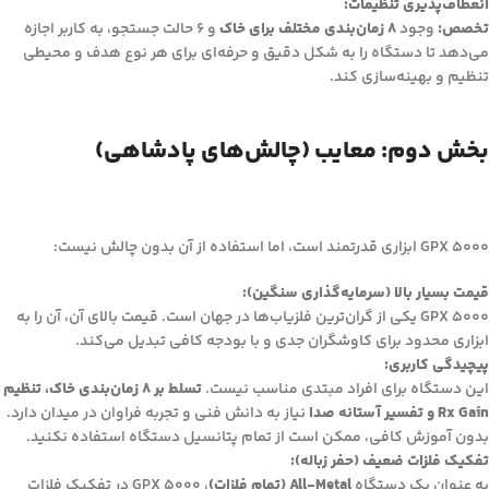
انعطاف‌پذیری تنظیمات:
تخصص:
وجود
8 زمان‌بندی مختلف برای خاک
و 6 حالت جستجو، به کاربر اجازه
می‌دهد تا دستگاه را به شکل دقیق و حرفه‌ای برای هر نوع هدف و محیطی
تنظیم و بهینه‌سازی کند.
بخش دوم: معایب (چالش‌های پادشاهی)
GPX 5000 ابزاری قدرتمند است، اما استفاده از آن بدون چالش نیست:
قیمت بسیار بالا (سرمایه‌گذاری سنگین):
GPX 5000 یکی از گران‌ترین فلزیاب‌ها در جهان است. قیمت بالای آن، آن را به
ابزاری محدود برای کاوشگران جدی و با بودجه کافی تبدیل می‌کند.
پیچیدگی کاربری:
این دستگاه برای افراد مبتدی مناسب نیست.
تسلط بر 8 زمان‌بندی خاک، تنظیم
Rx Gain و تفسیر آستانه صدا
نیاز به دانش فنی و تجربه فراوان در میدان دارد.
بدون آموزش کافی، ممکن است از تمام پتانسیل دستگاه استفاده نکنید.
تفکیک فلزات ضعیف (حفر زباله):
به عنوان یک دستگاه
All-Metal (تمام فلزات)
، GPX 5000 در تفکیک فلزات