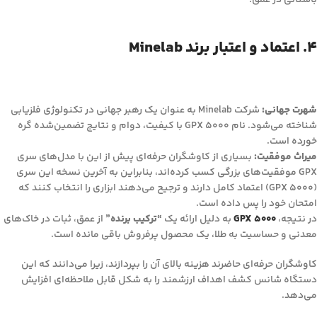
باستانی در عمق.
۴. اعتماد و اعتبار برند Minelab
شهرت جهانی:
شرکت Minelab به عنوان یک رهبر جهانی در تکنولوژی فلزیابی
شناخته می‌شود. نام GPX 5000 با کیفیت، دوام و نتایج تضمین‌شده گره
خورده است.
میراث موفقیت:
بسیاری از کاوشگران حرفه‌ای پیش از این با مدل‌های سری
GPX موفقیت‌های بزرگی کسب کرده‌اند، بنابراین به آخرین نسخه این سری
(GPX 5000) اعتماد کامل دارند و ترجیح می‌دهند ابزاری را انتخاب کنند که
امتحان خود را پس داده است.
در نتیجه،
GPX 5000
به دلیل ارائه یک
“ترکیب برنده”
از عمق، ثبات در خاک‌های
معدنی و حساسیت به طلا، یک محصول پرفروش باقی مانده است.
کاوشگران حرفه‌ای حاضرند هزینه بالای آن را بپردازند، زیرا می‌دانند که این
دستگاه شانس کشف اهداف ارزشمند را به شکل قابل ملاحظه‌ای افزایش
می‌دهد.