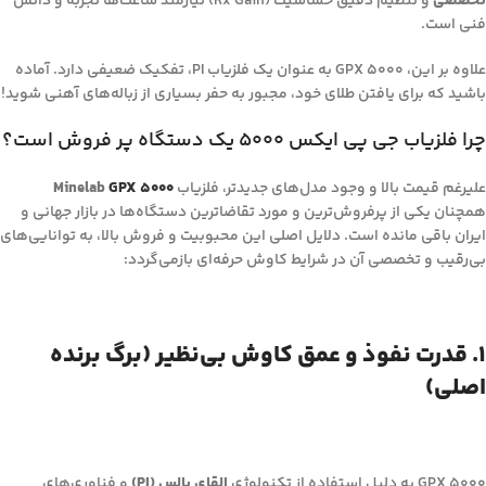
تخصصی
و تنظیم دقیق حساسیت (Rx Gain) نیازمند ساعت‌ها تجربه و دانش
فنی است.
علاوه بر این، GPX 5000 به عنوان یک فلزیاب PI، تفکیک ضعیفی دارد. آماده
باشید که برای یافتن طلای خود، مجبور به حفر بسیاری از زباله‌های آهنی شوید!
چرا فلزیاب جی پی ایکس 5000 یک دستگاه پر فروش است؟
علیرغم قیمت بالا و وجود مدل‌های جدیدتر، فلزیاب
GPX 5000
Minelab
همچنان یکی از پرفروش‌ترین و مورد تقاضاترین دستگاه‌ها در بازار جهانی و
ایران باقی مانده است. دلایل اصلی این محبوبیت و فروش بالا، به توانایی‌های
بی‌رقیب و تخصصی آن در شرایط کاوش حرفه‌ای بازمی‌گردد:
۱. قدرت نفوذ و عمق کاوش بی‌نظیر (برگ برنده
اصلی)
GPX 5000 به دلیل استفاده از تکنولوژی
القای پالس (PI)
و فناوری‌های