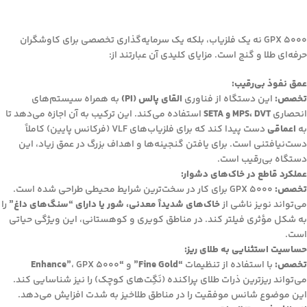
GPX 5000 نه یک فلزیاب، بلکه یک سرمایه‌گذاری تخصصی برای کاوشگران
حرفه‌ای طلا و گنج است. مزایای کلیدی آن عبارتند از:
عمق نفوذ بی‌رقیب:
تخصص:
این دستگاه از فناوری
القای پالس (PI)
به همراه سیستم‌های
انحصاری
MPS، DVT و SETA
استفاده می‌کند. این ترکیب به آن اجازه می‌دهد تا
به
اعماقی
دست پیدا کند که برای فلزیاب‌های VLF (فرکانس پایین) کاملاً
دست‌نیافتنی است. برای یافتن گنجینه‌ها و اهداف بزرگ در عمق زیاد، این
دستگاه بی‌رقیب است.
عملکرد قاطع در خاک‌های دشوار:
تخصص:
GPX 5000 برای کار در سخت‌ترین شرایط محیطی طراحی شده است.
می‌تواند نویز ناشی از
خاک‌های شدیداً معدنی، شور یا دارای “سنگ‌های داغ”
را
به شکل مؤثری فیلتر کند. در مناطق کویری و کوهستانی، این ویژگی حیاتی
است.
حساسیت استثنایی به طلای ریز:
تخصص:
با استفاده از تنظیمات
“Fine Gold”
و
“Enhance”
، GPX 5000
می‌تواند ریزترین ذرات طلای پراکنده (نَگِت‌های کوچک) را نیز شناسایی کند.
این موضوع شانس موفقیت را در مناطق طلاخیز به شدت افزایش می‌دهد.