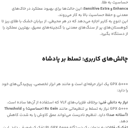
حساسیت به طلا.
Enhance و Sensitive Extra:
این حالت‌ها برای بهبود عملکرد در خاک‌های
معدنی و حفظ حساسیت بالا به کار می‌روند.
این تنوع به کاربر اجازه می‌دهد که در هر محیطی، از بیابان خشک با طلای ریز تا
کوهستان‌های پر از سنگ‌های معدنی با گنجینه‌های عمیق، بهترین عملکرد را
از دستگاه بگیرد.
چالش‌های کاربری: تسلط بر پادشاه
GPX 5000 یک ابزار حرفه‌ای است و مانند هر ابزار تخصصی، پیچیدگی‌های خود
را دارد:
نیاز به دانش فنی:
برخلاف فلزیاب‌های VLF که استفاده از آن‌ها ساده است،
GPX 5000 نیاز به تسلط بر تنظیماتی مانند
Rx Gain (حساسیت)
و
Threshold
(آستانه صدا)
دارد. تنظیم نادرست می‌تواند عمق کاوش را به شدت کاهش
دهد.
تفکیک فلزات:
به عنوان یک دستگاه PI، GPX 5000 تفکیک ضعیفی دارد. این