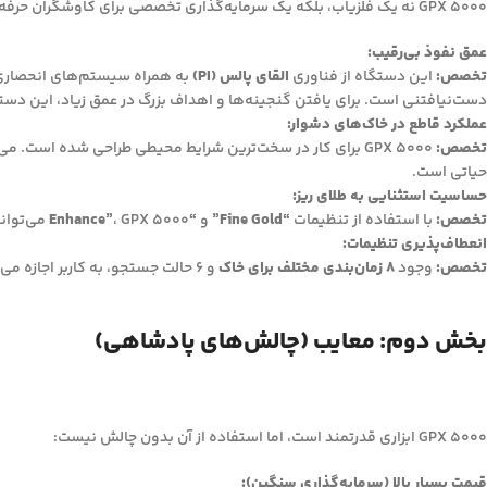
GPX 5000 نه یک فلزیاب، بلکه یک سرمایه‌گذاری تخصصی برای کاوشگران حرفه‌ای طلا و گنج است. مزایای کلیدی آن عبارتند از:
عمق نفوذ بی‌رقیب:
تخصص:
این دستگاه از فناوری
القای پالس (PI)
به همراه سیستم‌های انحصار
دست‌نیافتنی است. برای یافتن گنجینه‌ها و اهداف بزرگ در عمق زیاد، این دست
عملکرد قاطع در خاک‌های دشوار:
تخصص:
GPX 5000 برای کار در سخت‌ترین شرایط محیطی طراحی شده است. می‌تواند نویز ناشی از
حیاتی است.
حساسیت استثنایی به طلای ریز:
تخصص:
با استفاده از تنظیمات
“Fine Gold”
و
“Enhance”
، GPX 5000 می‌تواند ریزترین ذرات طلای پراکنده (نَگِت‌های کوچک) را نیز شناسایی کند. این موضوع شانس موفقیت را در مناطق طلاخیز به شدت افزایش می‌دهد.
انعطاف‌پذیری تنظیمات:
تخصص:
وجود
8 زمان‌بندی مختلف برای خاک
و 6 حالت جستجو، به کاربر اجازه می‌دهد تا دستگاه را به شکل دقیق و حرفه‌ای برای هر نوع هدف و محیطی تنظیم و بهینه‌سازی کند.
بخش دوم: معایب (چالش‌های پادشاهی)
GPX 5000 ابزاری قدرتمند است، اما استفاده از آن بدون چالش نیست:
قیمت بسیار بالا (سرمایه‌گذاری سنگین):