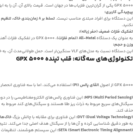
GPX 5000 یکی از گران‌ترین فلزیاب‌ها در جهان است. قیمت بالای آن، آن را به ابزاری محدود برای کاوشگران جدی و با بودجه کافی تبدیل می‌کند.
پیچیدگی کاربری:
این دستگاه برای افراد مبتدی مناسب نیست.
تسلط بر 8 زمان‌بندی خاک، تنظیم Rx Gain و تفسیر آستانه صدا
نکنید.
تفکیک فلزات ضعیف (حفر زباله):
به عنوان یک دستگاه
All-Metal (تمام فلزات)
، GPX 5000 در تفکیک فلزات آهنی (بی‌ارزش) از فلزات غیرآهنی (باارزش) ضعیف عمل می‌کند. در مناطق پر از زباله، شما مجبور خواهید بود بسیاری از سیگنال‌های کاذب را حفر کنید.
وزن و حجم:
این دستگاه نسبت به مدل‌های VLF سنگین‌تر است. حمل طولانی‌مدت آن، به خصوص در مناطق ناهموار، می‌تواند خسته‌کننده باشد.
تکنولوژی‌های سه‌گانه: قلب تپنده GPX 5000
GPX 5000 از اصول
القای پالس (PI)
استفاده می‌کند، اما با سه فناوری انحصاری از Minelab که آن را به یک ابزار کاملاً متفاوت تبدیل 
MPS (Multi Period Sensing):
این فناوری پالس‌های الکترومغناطیسی را در دوره
سیگنال‌های سریع مربوط به ذرات ریز طلا هستند و سیگنال‌های کند مربوط به
حذف کند.
DVT (Dual Voltage Technology):
این فناوری برای مقابله با چالش بزرگ
خاک‌ها
به طور دقیق شناسایی کرده و آن‌ها را از سیگنال هدف اصلی جدا می‌کند. نت
SETA (Smart Electronic Timing Alignment):
این سیستم هوشمند، تنظیمات دستگاه را ب