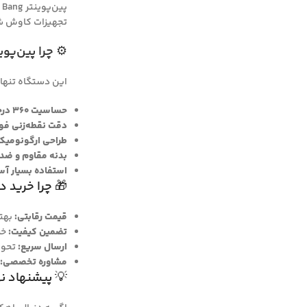
تجهیزات کاوش شم
⚙️ چرا پین‌پوینتر Wei Bang
این دستگاه تنها
حساسیت ۳۶۰ درجه:
دقت نقطه‌زنی فوق
طراحی ارگونومیک
بدنه مقاوم و ضد 
استفاده بسیار آس
🎁 چرا خرید 
قیمت رقابتی:
بهتر
تضمین کیفیت:
خر
ارسال سریع:
تحویل
مشاوره تخصصی:
💡 پیشنهاد ن