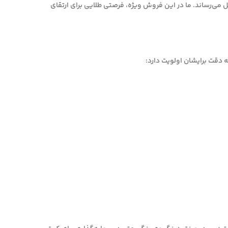
دف، به حداقل می‌رساند. ما در این فروش ویژه، فرصتی طلایی برای ارتقای
دقت برایشان اولویت دارد: