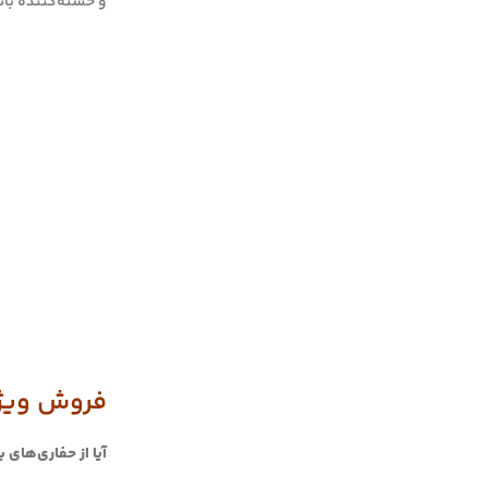
و خسته‌کننده باشد. پین پوینتر Ding Wei Bang 
فروش ویژه پین‌پوینتر g Wei Bang
آیا از حفاری‌های