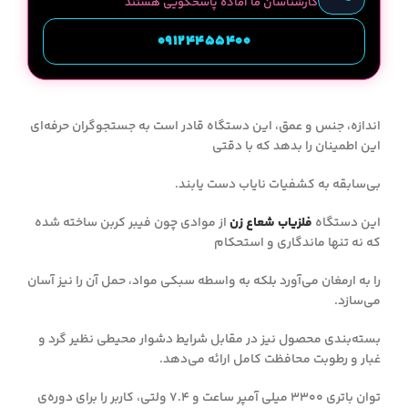
کارشناسان ما آماده پاسخگویی هستند
09124455400
اندازه، جنس و عمق، این دستگاه قادر است به جستجوگران حرفه‌ای
این اطمینان را بدهد که با دقتی
بی‌سابقه به کشفیات نایاب دست یابند.
این دستگاه
فلزیاب شعا
ع
زن
از موادی چون فیبر کربن ساخته شده
که نه تنها ماندگاری و استحکام
را به ارمغان می‌آورد بلکه به واسطه سبکی مواد، حمل آن را نیز آسان
می‌سازد.
بسته‌بندی محصول نیز در مقابل شرایط دشوار محیطی نظیر گرد و
غبار و رطوبت محافظت کامل ارائه می‌دهد.
توان باتری 3300 میلی آمپر ساعت و 7.4 ولتی، کاربر را برای دوره‌ی