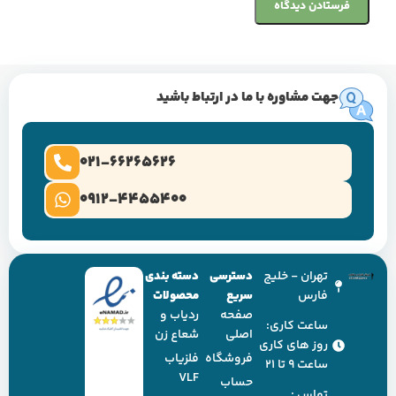
جهت مشاوره با ما در ارتباط باشید
021-66265626
0912-4455400
تهران - خلیج
دسترسی
دسته بندی
فارس
سریع
محصولات
صفحه
ردیاب و
ساعت کاری:
اصلی
شعاع زن
روز های کاری
فروشگاه
فلزیاب
ساعت ۹ تا ۲۱
VLF
حساب
تماس :