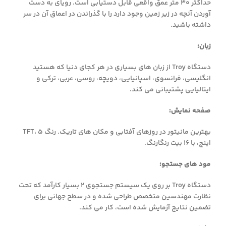
حداکثر 30 متر عمق واقعی قابل دستیابی است. رویای به دست
آوردن آنچه در زیر زمین وجود دارد را با گذراندن در اعماق آن در سر
داشته باشید.
زبان:
دستگاه Troy از زبان های بسیاری در هر کجای دنیا که هستید
انگلیسی، فرانسوی، اسپانیایی، دویچه، روسی، عربی، ترکی و
ایتالیایی پشتیبانی می کند.
صفحه نمایش:
بهترین مانیتور در روزهای آفتابی و مکان های تاریک. رنگ TFT، 5
اینچ، با 16 بیت رنگارنگ.
مود های جستجو:
دستگاه Troy بر روی یک سیستم جستجوی 2 بسیار کارآمد که تحت
نظارت مهندسین متخصص طراحی شده و در سطح جهانی برای
تضمین نتایج آزمایش شده است، کار می کند.