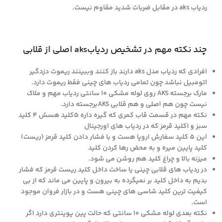
ردیاب aks در مقابل ضربات شدید مقاوم نیست.
چند نکته مهم در تشخیص ردیابaks اصلی از قلابی
افرادی که ردیاب مدل aks دارند باز کنند وببینند ریموت دزدگیر
اتومبیل نباشد چون تمامی ردیاب های چینی فقط ریموت دارد.
مارک برجسته AKS روی لوله مشکی ۱۰ سانتی ردیاب مهم و ملاک
نیست چون هم اصلی و هم قلابی AKSبرجسته دارد.
نکته مهم در قسمت قاب کمری که گیره داره ۵کلید هسش ۴ کلید
سبز و ۱کلید قرمز که در ردیاب های اورجینال
این ۵ کلید سفارش اروپا هست و با فشار دادن کلید قرمز (ریست)
کلید پایین میره و به محض رها کردن کلید
میزنه بالا و چراغ کلید هم روشن می شود.
در ردیاب های قلابی چینی یا ساخت داخل کلید ریست قرمز که فشار
بدیم به داخل کلید بر نمیگرده به بیرون و پایین می ماند که از بی
کیفیت ترین کلید شاسی های چینی هست و در بازار فروان موجود
است.
نکته بعدی لوله مشکی ۱۰ سانتی که حالت پین پوینتری دارد اگر