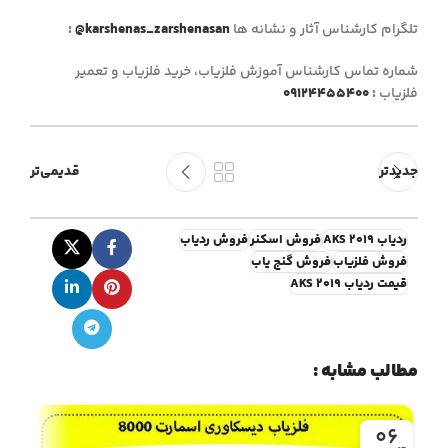
تلگرام کارشناس آثار و نشانه ها
@karshenas_zarshenasan
:
شماره تماس کارشناس آموزش فلزیاب، خرید فلزیاب
و تعمیر
فلزیاب
:
09124455400
جدیدتر
قدیمی‌تر
ردیاب AKS 2019
فروش اسکنر
فروش ردیاب
فروش فلزیاب
فروش گنج یاب
قیمت ردیاب AKS 2019
مطالب مشابه :
4
06