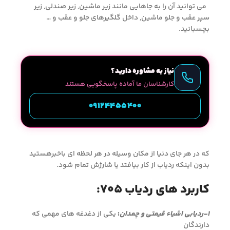
می توانید آن را به جاهایی مانند زیر ماشین, زیر صندلی, زیر
سپر عقب و جلو ماشین, داخل گلگیرهای جلو و عقب و …
بچسبانید.
نیاز به مشاوره دارید؟
کارشناسان ما آماده پاسخگویی هستند
09124455400
که در هر جای دنیا از مکان وسیله در هر لحظه ای باخبرهستید
بدون اینکه ردیاب از کار بیافتد یا شارژش تمام شود.
کاربرد های ردیاب ۷۰۵:
۱-ردیابی اشیاء قیمتی و چمدان
:
یکی از دغدغه های مهمی که
دارندگان