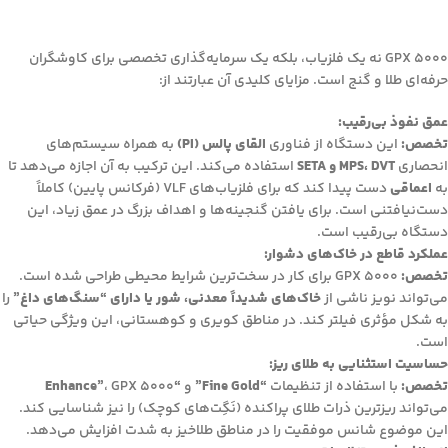
GPX 5000 نه یک فلزیاب، بلکه یک سرمایه‌گذاری تخصصی برای کاوشگران
حرفه‌ای طلا و گنج است. مزایای کلیدی آن عبارتند از:
عمق نفوذ بی‌رقیب:
تخصص:
این دستگاه از فناوری
القای پالس (PI)
به همراه سیستم‌های
انحصاری
MPS، DVT و SETA
استفاده می‌کند. این ترکیب به آن اجازه می‌دهد تا
به
اعماقی
دست پیدا کند که برای فلزیاب‌های VLF (فرکانس پایین) کاملاً
دست‌نیافتنی است. برای یافتن گنجینه‌ها و اهداف بزرگ در عمق زیاد، این
دستگاه بی‌رقیب است.
عملکرد قاطع در خاک‌های دشوار:
تخصص:
GPX 5000 برای کار در سخت‌ترین شرایط محیطی طراحی شده است.
می‌تواند نویز ناشی از
خاک‌های شدیداً معدنی، شور یا دارای “سنگ‌های داغ”
را
به شکل مؤثری فیلتر کند. در مناطق کویری و کوهستانی، این ویژگی حیاتی
است.
حساسیت استثنایی به طلای ریز:
تخصص:
با استفاده از تنظیمات
“Fine Gold”
و
“Enhance”
، GPX 5000
می‌تواند ریزترین ذرات طلای پراکنده (نَگِت‌های کوچک) را نیز شناسایی کند.
این موضوع شانس موفقیت را در مناطق طلاخیز به شدت افزایش می‌دهد.