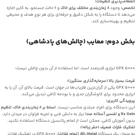
انعطاف‌پذیری تنظیمات:
تخصص:
وجود
8 زمان‌بندی مختلف برای خاک
و 6 حالت جستجو، به کاربر اجازه
می‌دهد تا دستگاه را به شکل دقیق و حرفه‌ای برای هر نوع هدف و محیطی
تنظیم و بهینه‌سازی کند.
بخش دوم: معایب (چالش‌های پادشاهی)
GPX 5000 ابزاری قدرتمند است، اما استفاده از آن بدون چالش نیست:
قیمت بسیار بالا (سرمایه‌گذاری سنگین):
GPX 5000 یکی از گران‌ترین فلزیاب‌ها در جهان است. قیمت بالای آن، آن را به
ابزاری محدود برای کاوشگران جدی و با بودجه کافی تبدیل می‌کند.
پیچیدگی کاربری:
این دستگاه برای افراد مبتدی مناسب نیست.
تسلط بر 8 زمان‌بندی خاک، تنظیم
Rx Gain و تفسیر آستانه صدا
نیاز به دانش فنی و تجربه فراوان در میدان دارد.
بدون آموزش کافی، ممکن است از تمام پتانسیل دستگاه استفاده نکنید.
تفکیک فلزات ضعیف (حفر زباله):
به عنوان یک دستگاه
All-Metal (تمام فلزات)
، GPX 5000 در تفکیک فلزات