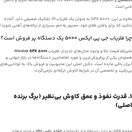
تخصصی
و تنظیم دقیق حساسیت (Rx Gain) نیازمند ساعت‌ها تجربه و دانش
فنی است.
علاوه بر این، GPX 5000 به عنوان یک فلزیاب PI، تفکیک ضعیفی دارد. آماده
باشید که برای یافتن طلای خود، مجبور به حفر بسیاری از زباله‌های آهنی شوید!
چرا فلزیاب جی پی ایکس 5000 یک دستگاه پر فروش است؟
علیرغم قیمت بالا و وجود مدل‌های جدیدتر، فلزیاب
GPX 5000
Minelab
همچنان یکی از پرفروش‌ترین و مورد تقاضاترین دستگاه‌ها در بازار جهانی و
ایران باقی مانده است. دلایل اصلی این محبوبیت و فروش بالا، به توانایی‌های
بی‌رقیب و تخصصی آن در شرایط کاوش حرفه‌ای بازمی‌گردد:
۱. قدرت نفوذ و عمق کاوش بی‌نظیر (برگ برنده
اصلی)
GPX 5000 به دلیل استفاده از تکنولوژی
القای پالس (PI)
و فناوری‌های