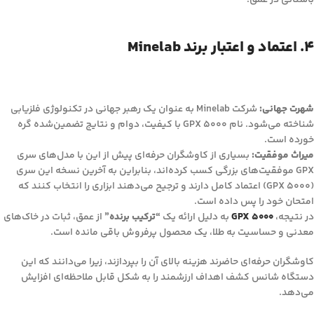
باستانی در عمق.
۴. اعتماد و اعتبار برند Minelab
شهرت جهانی:
شرکت Minelab به عنوان یک رهبر جهانی در تکنولوژی فلزیابی
شناخته می‌شود. نام GPX 5000 با کیفیت، دوام و نتایج تضمین‌شده گره
خورده است.
میراث موفقیت:
بسیاری از کاوشگران حرفه‌ای پیش از این با مدل‌های سری
GPX موفقیت‌های بزرگی کسب کرده‌اند، بنابراین به آخرین نسخه این سری
(GPX 5000) اعتماد کامل دارند و ترجیح می‌دهند ابزاری را انتخاب کنند که
امتحان خود را پس داده است.
در نتیجه،
GPX 5000
به دلیل ارائه یک
“ترکیب برنده”
از عمق، ثبات در خاک‌های
معدنی و حساسیت به طلا، یک محصول پرفروش باقی مانده است.
کاوشگران حرفه‌ای حاضرند هزینه بالای آن را بپردازند، زیرا می‌دانند که این
دستگاه شانس کشف اهداف ارزشمند را به شکل قابل ملاحظه‌ای افزایش
می‌دهد.