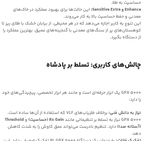
حساسیت به طلا.
Enhance و Sensitive Extra:
این حالت‌ها برای بهبود عملکرد در خاک‌های
معدنی و حفظ حساسیت بالا به کار می‌روند.
این تنوع به کاربر اجازه می‌دهد که در هر محیطی، از بیابان خشک با طلای ریز تا
کوهستان‌های پر از سنگ‌های معدنی با گنجینه‌های عمیق، بهترین عملکرد را
از دستگاه بگیرد.
چالش‌های کاربری: تسلط بر پادشاه
GPX 5000 یک ابزار حرفه‌ای است و مانند هر ابزار تخصصی، پیچیدگی‌های خود
را دارد:
نیاز به دانش فنی:
برخلاف فلزیاب‌های VLF که استفاده از آن‌ها ساده است،
GPX 5000 نیاز به تسلط بر تنظیماتی مانند
Rx Gain (حساسیت)
و
Threshold
(آستانه صدا)
دارد. تنظیم نادرست می‌تواند عمق کاوش را به شدت کاهش
دهد.
تفکیک فلزات:
به عنوان یک دستگاه PI، GPX 5000 تفکیک ضعیفی دارد. این