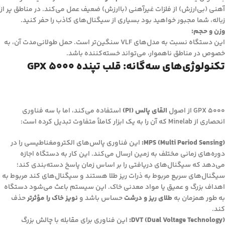
آهنی (بی‌ارزش) از فلزات غیرآهنی (باارزش) ضعیف عمل می‌کند. در مناطق پر از
زباله، شما مجبور خواهید بود بسیاری از سیگنال‌های کاذب را حفر کنید.
وزن و حجم:
این دستگاه نسبت به مدل‌های VLF سنگین‌تر است. حمل طولانی‌مدت آن، به
خصوص در مناطق ناهموار، می‌تواند خسته‌کننده باشد.
تکنولوژی‌های سه‌گانه: قلب تپنده GPX 5000
GPX 5000 از اصول
القای پالس (PI)
استفاده می‌کند، اما با سه فناوری
انحصاری از Minelab که آن را به یک ابزار کاملاً متفاوت تبدیل کرده است:
MPS (Multi Period Sensing):
این فناوری پالس‌های الکترومغناطیسی را در
دوره‌های زمانی مختلف به زمین ارسال می‌کند. این کار به دستگاه اجازه
می‌دهد که سیگنال‌های دریافتی را بر اساس زمان پاسخ دسته‌بندی کند؛
سیگنال‌های سریع مربوط به ذرات ریز طلا هستند و سیگنال‌های کند مربوط به
اهداف بزرگ و عمیق یا مواد معدنی خاک. این سیستم باعث می‌شود دستگاه
به طور همزمان به
طلای ریز و درشت
حساس باشد و
نویز خاک را مؤثرتر
حذف
کند.
DVT (Dual Voltage Technology):
این فناوری برای مقابله با چالش بزرگ