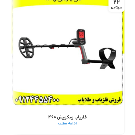
5
22
سپتامبر
سپتا
فلزیاب ونکویش 460
ادامه مطلب