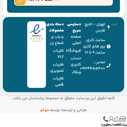
تهران - خلیج
دسترسی
دسته بندی
فارس
سریع
محصولات
صفحه
ردیاب و
ساعت کاری:
اصلی
شعاع زن
روز های کاری
فروشگاه
فلزیاب
ساعت ۹ تا ۲۱
VLF
حساب
تماس :
کاربری
فلزیاب
09124455400
تصویری
وبلاک
فلزیاب
قلمی
کلیه حقوق این وبسایت متعلق به مجموعه زرشناسان می باشد.
طراحی و توسعه توسط
موکو
روشگاه
خانه
حساب من
مشاوره