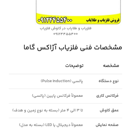
فلزیاب و طلایاب در کاوش فلزیاب
09124455400
مشخصات فنی فلزیاب آژاکس گاما
مشخصه
توضیحات
نوع دستگاه
پالسی (Pulse Induction)
فرکانس کاری
معمولاً فرکانس پایین (پالسی)
عمق کاوش
تا 3 الی 4 متر (بسته به نوع زمین و هدف)
صفحه نمایش
معمولاً دیجیتال یا LED (بسته به مدل)