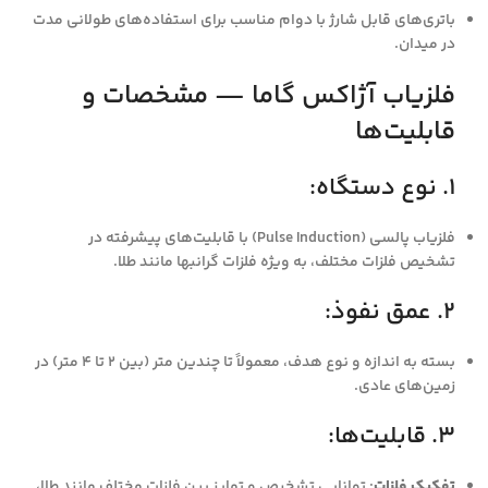
باتری‌های قابل شارژ با دوام مناسب برای استفاده‌های طولانی مدت
در میدان.
فلزیاب آژاکس گاما — مشخصات و
قابلیت‌ها
1. نوع دستگاه:
فلزیاب پالسی (Pulse Induction) با قابلیت‌های پیشرفته در
تشخیص فلزات مختلف، به ویژه فلزات گرانبها مانند طلا.
2. عمق نفوذ:
بسته به اندازه و نوع هدف، معمولاً تا چندین متر (بین 2 تا 4 متر) در
زمین‌های عادی.
3. قابلیت‌ها:
تفکیک فلزات
: توانایی تشخیص و تمایز بین فلزات مختلف مانند طلا،