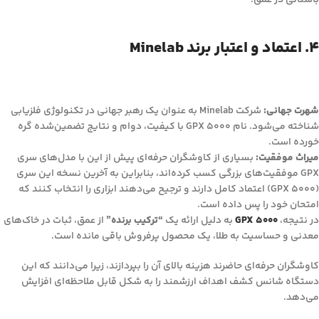
باستانی در عمق.
۴. اعتماد و اعتبار برند Minelab
شهرت جهانی:
شرکت Minelab به عنوان یک رهبر جهانی در تکنولوژی فلزیابی
شناخته می‌شود. نام GPX 5000 با کیفیت، دوام و نتایج تضمین‌شده گره
خورده است.
میراث موفقیت:
بسیاری از کاوشگران حرفه‌ای پیش از این با مدل‌های سری
GPX موفقیت‌های بزرگی کسب کرده‌اند، بنابراین به آخرین نسخه این سری
(GPX 5000) اعتماد کامل دارند و ترجیح می‌دهند ابزاری را انتخاب کنند که
امتحان خود را پس داده است.
در نتیجه،
GPX 5000
به دلیل ارائه یک
“ترکیب برنده”
از عمق، ثبات در خاک‌های
معدنی و حساسیت به طلا، یک محصول پرفروش باقی مانده است.
کاوشگران حرفه‌ای حاضرند هزینه بالای آن را بپردازند، زیرا می‌دانند که این
دستگاه شانس کشف اهداف ارزشمند را به شکل قابل ملاحظه‌ای افزایش
می‌دهد.