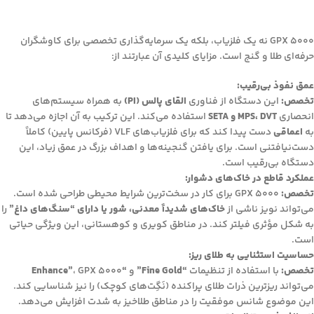
GPX 5000 نه یک فلزیاب، بلکه یک سرمایه‌گذاری تخصصی برای کاوشگران
حرفه‌ای طلا و گنج است. مزایای کلیدی آن عبارتند از:
عمق نفوذ بی‌رقیب:
تخصص:
این دستگاه از فناوری
القای پالس (PI)
به همراه سیستم‌های
انحصاری
MPS، DVT و SETA
استفاده می‌کند. این ترکیب به آن اجازه می‌دهد تا
به
اعماقی
دست پیدا کند که برای فلزیاب‌های VLF (فرکانس پایین) کاملاً
دست‌نیافتنی است. برای یافتن گنجینه‌ها و اهداف بزرگ در عمق زیاد، این
دستگاه بی‌رقیب است.
عملکرد قاطع در خاک‌های دشوار:
تخصص:
GPX 5000 برای کار در سخت‌ترین شرایط محیطی طراحی شده است.
می‌تواند نویز ناشی از
خاک‌های شدیداً معدنی، شور یا دارای “سنگ‌های داغ”
را
به شکل مؤثری فیلتر کند. در مناطق کویری و کوهستانی، این ویژگی حیاتی
است.
حساسیت استثنایی به طلای ریز:
تخصص:
با استفاده از تنظیمات
“Fine Gold”
و
“Enhance”
، GPX 5000
می‌تواند ریزترین ذرات طلای پراکنده (نَگِت‌های کوچک) را نیز شناسایی کند.
این موضوع شانس موفقیت را در مناطق طلاخیز به شدت افزایش می‌دهد.