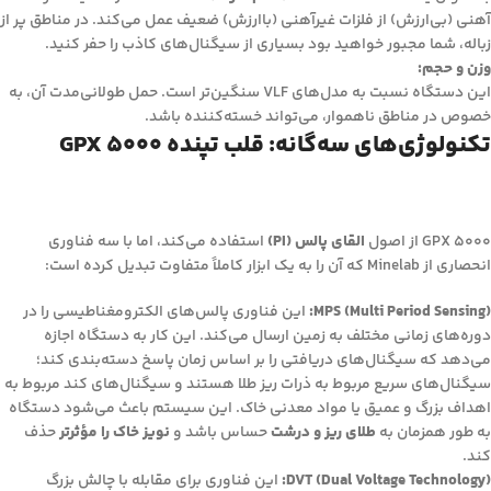
آهنی (بی‌ارزش) از فلزات غیرآهنی (باارزش) ضعیف عمل می‌کند. در مناطق پر از
زباله، شما مجبور خواهید بود بسیاری از سیگنال‌های کاذب را حفر کنید.
وزن و حجم:
این دستگاه نسبت به مدل‌های VLF سنگین‌تر است. حمل طولانی‌مدت آن، به
خصوص در مناطق ناهموار، می‌تواند خسته‌کننده باشد.
تکنولوژی‌های سه‌گانه: قلب تپنده GPX 5000
GPX 5000 از اصول
القای پالس (PI)
استفاده می‌کند، اما با سه فناوری
انحصاری از Minelab که آن را به یک ابزار کاملاً متفاوت تبدیل کرده است:
MPS (Multi Period Sensing):
این فناوری پالس‌های الکترومغناطیسی را در
دوره‌های زمانی مختلف به زمین ارسال می‌کند. این کار به دستگاه اجازه
می‌دهد که سیگنال‌های دریافتی را بر اساس زمان پاسخ دسته‌بندی کند؛
سیگنال‌های سریع مربوط به ذرات ریز طلا هستند و سیگنال‌های کند مربوط به
اهداف بزرگ و عمیق یا مواد معدنی خاک. این سیستم باعث می‌شود دستگاه
به طور همزمان به
طلای ریز و درشت
حساس باشد و
نویز خاک را مؤثرتر
حذف
کند.
DVT (Dual Voltage Technology):
این فناوری برای مقابله با چالش بزرگ