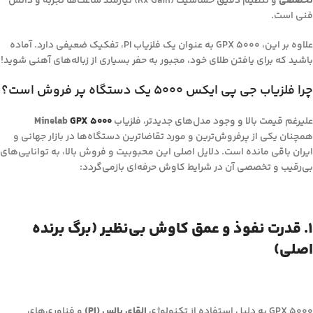
تخصصی
و تنظیم دقیق حساسیت (Rx Gain) نیازمند ساعت‌ها تجربه و دانش
فنی است.
علاوه بر این، GPX 5000 به عنوان یک فلزیاب PI، تفکیک ضعیفی دارد. آماده
باشید که برای یافتن طلای خود، مجبور به حفر بسیاری از زباله‌های آهنی شوید!
چرا فلزیاب جی پی ایکس 5000 یک دستگاه پر فروش است؟
علیرغم قیمت بالا و وجود مدل‌های جدیدتر، فلزیاب
GPX 5000
Minelab
همچنان یکی از پرفروش‌ترین و مورد تقاضاترین دستگاه‌ها در بازار جهانی و
ایران باقی مانده است. دلایل اصلی این محبوبیت و فروش بالا، به توانایی‌های
بی‌رقیب و تخصصی آن در شرایط کاوش حرفه‌ای بازمی‌گردد:
۱. قدرت نفوذ و عمق کاوش بی‌نظیر (برگ برنده
اصلی)
GPX 5000 به دلیل استفاده از تکنولوژی
القای پالس (PI)
و فناوری‌های