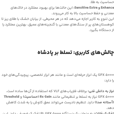
حساسیت به طلا.
Enhance و Sensitive Extra:
این حالت‌ها برای بهبود عملکرد در خاک‌های
معدنی و حفظ حساسیت بالا به کار می‌روند.
این تنوع به کاربر اجازه می‌دهد که در هر محیطی، از بیابان خشک با طلای ریز تا
کوهستان‌های پر از سنگ‌های معدنی با گنجینه‌های عمیق، بهترین عملکرد را
از دستگاه بگیرد.
چالش‌های کاربری: تسلط بر پادشاه
GPX 5000 یک ابزار حرفه‌ای است و مانند هر ابزار تخصصی، پیچیدگی‌های خود
را دارد:
نیاز به دانش فنی:
برخلاف فلزیاب‌های VLF که استفاده از آن‌ها ساده است،
GPX 5000 نیاز به تسلط بر تنظیماتی مانند
Rx Gain (حساسیت)
و
Threshold
(آستانه صدا)
دارد. تنظیم نادرست می‌تواند عمق کاوش را به شدت کاهش
دهد.
تفکیک فلزات:
به عنوان یک دستگاه PI، GPX 5000 تفکیک ضعیفی دارد. این