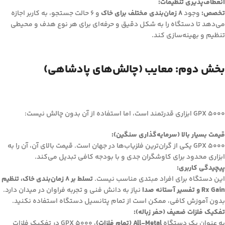
انعطاف‌پذیری تنظیمات:
تخصص:
وجود
8 زمان‌بندی مختلف برای خاک
و 6 حالت جستجو، به کاربر اجازه
می‌دهد تا دستگاه را به شکل دقیق و حرفه‌ای برای هر نوع هدف و محیطی
تنظیم و بهینه‌سازی کند.
بخش دوم: معایب (چالش‌های پادشاهی)
GPX 5000 ابزاری قدرتمند است، اما استفاده از آن بدون چالش نیست:
قیمت بسیار بالا (سرمایه‌گذاری سنگین):
GPX 5000 یکی از گران‌ترین فلزیاب‌ها در جهان است. قیمت بالای آن، آن را به
ابزاری محدود برای کاوشگران جدی و با بودجه کافی تبدیل می‌کند.
پیچیدگی کاربری:
این دستگاه برای افراد مبتدی مناسب نیست.
تسلط بر 8 زمان‌بندی خاک، تنظیم
Rx Gain و تفسیر آستانه صدا
نیاز به دانش فنی و تجربه فراوان در میدان دارد.
بدون آموزش کافی، ممکن است از تمام پتانسیل دستگاه استفاده نکنید.
تفکیک فلزات ضعیف (حفر زباله):
به عنوان یک دستگاه
All-Metal (تمام فلزات)
، GPX 5000 در تفکیک فلزات