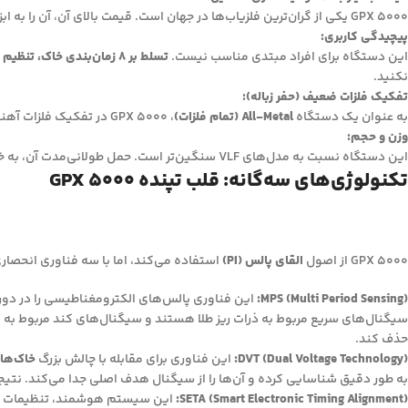
GPX 5000 یکی از گران‌ترین فلزیاب‌ها در جهان است. قیمت بالای آن، آن را به ابزاری محدود برای کاوشگران جدی و با بودجه کافی تبدیل می‌کند.
پیچیدگی کاربری:
این دستگاه برای افراد مبتدی مناسب نیست.
تسلط بر 8 زمان‌بندی خاک، تنظیم Rx Gain و تفسیر آستانه صدا
نکنید.
تفکیک فلزات ضعیف (حفر زباله):
به عنوان یک دستگاه
All-Metal (تمام فلزات)
، GPX 5000 در تفکیک فلزات آهنی (بی‌ارزش) از فلزات غیرآهنی (باارزش) ضعیف عمل می‌کند. در مناطق پر از زباله، شما مجبور خواهید بود بسیاری از سیگنال‌های کاذب را حفر کنید.
وزن و حجم:
این دستگاه نسبت به مدل‌های VLF سنگین‌تر است. حمل طولانی‌مدت آن، به خصوص در مناطق ناهموار، می‌تواند خسته‌کننده باشد.
تکنولوژی‌های سه‌گانه: قلب تپنده GPX 5000
GPX 5000 از اصول
القای پالس (PI)
استفاده می‌کند، اما با سه فناوری انحصاری از Minelab که آن را به یک ابزار کاملاً متفاوت تبدیل 
MPS (Multi Period Sensing):
این فناوری پالس‌های الکترومغناطیسی را در دوره
سیگنال‌های سریع مربوط به ذرات ریز طلا هستند و سیگنال‌های کند مربوط به
حذف کند.
DVT (Dual Voltage Technology):
این فناوری برای مقابله با چالش بزرگ
خاک‌ها
به طور دقیق شناسایی کرده و آن‌ها را از سیگنال هدف اصلی جدا می‌کند. نت
SETA (Smart Electronic Timing Alignment):
این سیستم هوشمند، تنظیمات دستگاه را ب