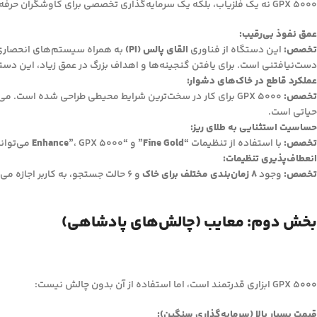
GPX 5000 نه یک فلزیاب، بلکه یک سرمایه‌گذاری تخصصی برای کاوشگران حرفه‌ای طلا و گنج است. مزایای کلیدی آن عبارتند از:
عمق نفوذ بی‌رقیب:
تخصص:
این دستگاه از فناوری
القای پالس (PI)
به همراه سیستم‌های انحصار
دست‌نیافتنی است. برای یافتن گنجینه‌ها و اهداف بزرگ در عمق زیاد، این دست
عملکرد قاطع در خاک‌های دشوار:
تخصص:
GPX 5000 برای کار در سخت‌ترین شرایط محیطی طراحی شده است. می‌تواند نویز ناشی از
حیاتی است.
حساسیت استثنایی به طلای ریز:
تخصص:
با استفاده از تنظیمات
“Fine Gold”
و
“Enhance”
، GPX 5000 می‌تواند ریزترین ذرات طلای پراکنده (نَگِت‌های کوچک) را نیز شناسایی کند. این موضوع شانس موفقیت را در مناطق طلاخیز به شدت افزایش می‌دهد.
انعطاف‌پذیری تنظیمات:
تخصص:
وجود
8 زمان‌بندی مختلف برای خاک
و 6 حالت جستجو، به کاربر اجازه می‌دهد تا دستگاه را به شکل دقیق و حرفه‌ای برای هر نوع هدف و محیطی تنظیم و بهینه‌سازی کند.
بخش دوم: معایب (چالش‌های پادشاهی)
GPX 5000 ابزاری قدرتمند است، اما استفاده از آن بدون چالش نیست:
قیمت بسیار بالا (سرمایه‌گذاری سنگین):