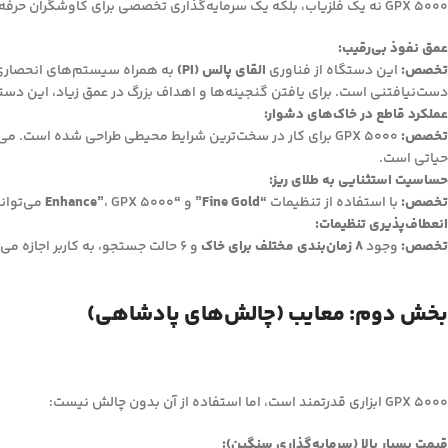
GPX 5000 نه یک فلزیاب، بلکه یک سرمایه‌گذاری تخصصی برای کاوشگران حرفه‌ای طلا و گنج است. مزایای کلیدی آن عبارتند از:
عمق نفوذ بی‌رقیب:
تخصص:
این دستگاه از فناوری
القای پالس (PI)
به همراه سیستم‌های انحصار
دست‌نیافتنی است. برای یافتن گنجینه‌ها و اهداف بزرگ در عمق زیاد، این دست
عملکرد قاطع در خاک‌های دشوار:
تخصص:
GPX 5000 برای کار در سخت‌ترین شرایط محیطی طراحی شده است. می‌تواند نویز ناشی از
حیاتی است.
حساسیت استثنایی به طلای ریز:
تخصص:
با استفاده از تنظیمات
“Fine Gold”
و
“Enhance”
، GPX 5000 می‌تواند ریزترین ذرات طلای پراکنده (نَگِت‌های کوچک) را نیز شناسایی کند. این موضوع شانس موفقیت را در مناطق طلاخیز به شدت افزایش می‌دهد.
انعطاف‌پذیری تنظیمات:
تخصص:
وجود
8 زمان‌بندی مختلف برای خاک
و 6 حالت جستجو، به کاربر اجازه می‌دهد تا دستگاه را به شکل دقیق و حرفه‌ای برای هر نوع هدف و محیطی تنظیم و بهینه‌سازی کند.
بخش دوم: معایب (چالش‌های پادشاهی)
GPX 5000 ابزاری قدرتمند است، اما استفاده از آن بدون چالش نیست:
قیمت بسیار بالا (سرمایه‌گذاری سنگین):