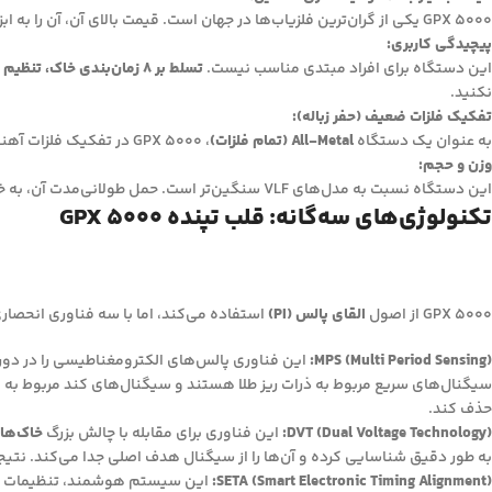
GPX 5000 یکی از گران‌ترین فلزیاب‌ها در جهان است. قیمت بالای آن، آن را به ابزاری محدود برای کاوشگران جدی و با بودجه کافی تبدیل می‌کند.
پیچیدگی کاربری:
این دستگاه برای افراد مبتدی مناسب نیست.
تسلط بر 8 زمان‌بندی خاک، تنظیم Rx Gain و تفسیر آستانه صدا
نکنید.
تفکیک فلزات ضعیف (حفر زباله):
به عنوان یک دستگاه
All-Metal (تمام فلزات)
، GPX 5000 در تفکیک فلزات آهنی (بی‌ارزش) از فلزات غیرآهنی (باارزش) ضعیف عمل می‌کند. در مناطق پر از زباله، شما مجبور خواهید بود بسیاری از سیگنال‌های کاذب را حفر کنید.
وزن و حجم:
این دستگاه نسبت به مدل‌های VLF سنگین‌تر است. حمل طولانی‌مدت آن، به خصوص در مناطق ناهموار، می‌تواند خسته‌کننده باشد.
تکنولوژی‌های سه‌گانه: قلب تپنده GPX 5000
GPX 5000 از اصول
القای پالس (PI)
استفاده می‌کند، اما با سه فناوری انحصاری از Minelab که آن را به یک ابزار کاملاً متفاوت تبدیل 
MPS (Multi Period Sensing):
این فناوری پالس‌های الکترومغناطیسی را در دوره
سیگنال‌های سریع مربوط به ذرات ریز طلا هستند و سیگنال‌های کند مربوط به
حذف کند.
DVT (Dual Voltage Technology):
این فناوری برای مقابله با چالش بزرگ
خاک‌ها
به طور دقیق شناسایی کرده و آن‌ها را از سیگنال هدف اصلی جدا می‌کند. نت
SETA (Smart Electronic Timing Alignment):
این سیستم هوشمند، تنظیمات دستگاه را ب