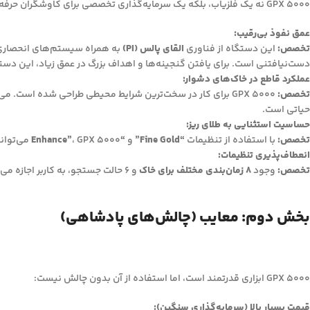
GPX 5000 نه یک فلزیاب، بلکه یک سرمایه‌گذاری تخصصی برای کاوشگران حرفه‌ای طلا و گنج است. مزایای کلیدی آن عبارتند از:
عمق نفوذ بی‌رقیب:
تخصص:
این دستگاه از فناوری
القای پالس (PI)
به همراه سیستم‌های انحصار
دست‌نیافتنی است. برای یافتن گنجینه‌ها و اهداف بزرگ در عمق زیاد، این دست
عملکرد قاطع در خاک‌های دشوار:
تخصص:
GPX 5000 برای کار در سخت‌ترین شرایط محیطی طراحی شده است. می‌تواند نویز ناشی از
حیاتی است.
حساسیت استثنایی به طلای ریز:
تخصص:
با استفاده از تنظیمات
“Fine Gold”
و
“Enhance”
، GPX 5000 می‌تواند ریزترین ذرات طلای پراکنده (نَگِت‌های کوچک) را نیز شناسایی کند. این موضوع شانس موفقیت را در مناطق طلاخیز به شدت افزایش می‌دهد.
انعطاف‌پذیری تنظیمات:
تخصص:
وجود
8 زمان‌بندی مختلف برای خاک
و 6 حالت جستجو، به کاربر اجازه می‌دهد تا دستگاه را به شکل دقیق و حرفه‌ای برای هر نوع هدف و محیطی تنظیم و بهینه‌سازی کند.
بخش دوم: معایب (چالش‌های پادشاهی)
GPX 5000 ابزاری قدرتمند است، اما استفاده از آن بدون چالش نیست:
قیمت بسیار بالا (سرمایه‌گذاری سنگین):