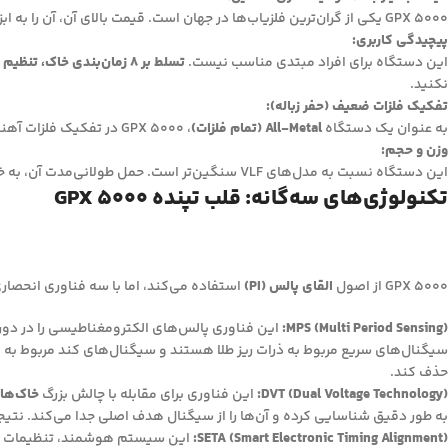
GPX 5000 یکی از گران‌ترین فلزیاب‌ها در جهان است. قیمت بالای آن، آن را به ابزاری محدود برای کاوشگران جدی و با بودجه کافی تبدیل می‌کند.
پیچیدگی کاربری:
این دستگاه برای افراد مبتدی مناسب نیست.
تسلط بر 8 زمان‌بندی خاک، تنظیم Rx Gain و تفسیر آستانه صدا
نکنید.
تفکیک فلزات ضعیف (حفر زباله):
به عنوان یک دستگاه
All-Metal (تمام فلزات)
، GPX 5000 در تفکیک فلزات آهنی (بی‌ارزش) از فلزات غیرآهنی (باارزش) ضعیف عمل می‌کند. در مناطق پر از زباله، شما مجبور خواهید بود بسیاری از سیگنال‌های کاذب را حفر کنید.
وزن و حجم:
این دستگاه نسبت به مدل‌های VLF سنگین‌تر است. حمل طولانی‌مدت آن، به خصوص در مناطق ناهموار، می‌تواند خسته‌کننده باشد.
تکنولوژی‌های سه‌گانه: قلب تپنده GPX 5000
GPX 5000 از اصول
القای پالس (PI)
استفاده می‌کند، اما با سه فناوری انحصاری از Minelab که آن را به یک ابزار کاملاً متفاوت تبدیل 
MPS (Multi Period Sensing):
این فناوری پالس‌های الکترومغناطیسی را در دوره
سیگنال‌های سریع مربوط به ذرات ریز طلا هستند و سیگنال‌های کند مربوط به
حذف کند.
DVT (Dual Voltage Technology):
این فناوری برای مقابله با چالش بزرگ
خاک‌ها
به طور دقیق شناسایی کرده و آن‌ها را از سیگنال هدف اصلی جدا می‌کند. نت
SETA (Smart Electronic Timing Alignment):
این سیستم هوشمند، تنظیمات دستگاه را ب