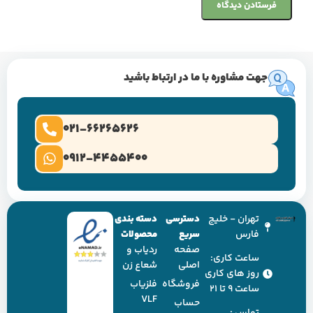
جهت مشاوره با ما در ارتباط باشید
021-66265626
0912-4455400
تهران - خلیج
دسترسی
دسته بندی
فارس
سریع
محصولات
صفحه
ردیاب و
ساعت کاری:
اصلی
شعاع زن
روز های کاری
فروشگاه
فلزیاب
ساعت ۹ تا ۲۱
VLF
حساب
تماس :