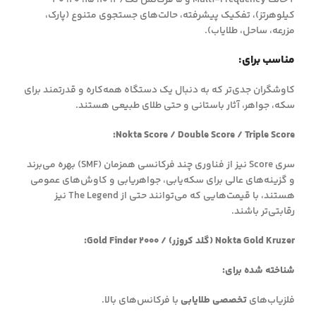
2 حالت Multi-Frequency و 5 فرکانس تک (4، 10، 15، 20، 40
کیلوهرتز)، تفکیک پیشرفته، حالت‌های جستجوی متنوع (پارک،
مزرعه، ساحل، طلایاب).
مناسب برای:
کاوشگران جدی‌تر که به دنبال یک دستگاه همه‌کاره و قدرتمند برای
سکه، جواهر، آثار باستانی و حتی طلای طبیعی هستند.
Nokta Score / Double Score / Triple Score:
سری Score نیز از فناوری چند فرکانسی همزمان (SMF) بهره می‌برند
و گزینه‌های عالی برای سکه‌یابی، جواهر‌یابی و کاوش‌های عمومی
هستند، با قیمت‌هایی که می‌توانند حتی از The Legend نیز
رقابتی‌تر باشند.
Nokta Gold Kruzer (گلد کروزر) / Gold Finder 2000:
شناخته شده برای:
فلزیاب‌های
تخصصی طلایابی
با فرکانس‌های بالا.