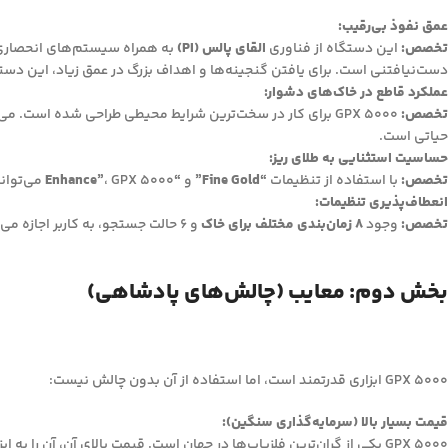
عمق نفوذ بی‌رقیب:
تخصص:
این دستگاه از فناوری
القای پالس (PI)
به همراه سیستم‌های انحصار
دست‌نیافتنی است. برای یافتن گنجینه‌ها و اهداف بزرگ در عمق زیاد، این دست
عملکرد قاطع در خاک‌های دشوار:
تخصص:
GPX 5000 برای کار در سخت‌ترین شرایط محیطی طراحی شده است. می‌تواند نویز ناشی از
حیاتی است.
حساسیت استثنایی به طلای ریز:
تخصص:
با استفاده از تنظیمات
“Fine Gold”
و
“Enhance”
، GPX 5000 می‌تواند ریزترین ذرات طلای پراکنده (نَگِت‌های کوچک) را نیز شناسایی کند. این موضوع شانس موفقیت را در مناطق طلاخیز به شدت افزایش می‌دهد.
انعطاف‌پذیری تنظیمات:
تخصص:
وجود
8 زمان‌بندی مختلف برای خاک
و 6 حالت جستجو، به کاربر اجازه می‌دهد تا دستگاه را به شکل دقیق و حرفه‌ای برای هر نوع هدف و محیطی تنظیم و بهینه‌سازی کند.
بخش دوم: معایب (چالش‌های پادشاهی)
GPX 5000 ابزاری قدرتمند است، اما استفاده از آن بدون چالش نیست:
قیمت بسیار بالا (سرمایه‌گذاری سنگین):
GPX 5000 یکی از گران‌ترین فلزیاب‌ها در جهان است. قیمت بالای آن، آن را به ابزاری محدود برای کاوشگران جدی و با بودجه کافی تبدیل می‌کند.