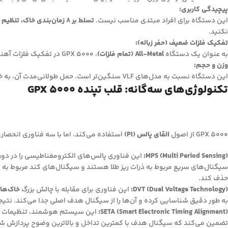
پیچیدگی کاربری:
این دستگاه برای افراد مبتدی مناسب نیست.
تسلط بر 8 زمان‌بندی خاک، تنظیم Rx Gain و تفسیر آستانه صدا
نکنید.
تفکیک فلزات ضعیف (حفر زباله):
به عنوان یک دستگاه
All-Metal (تمام فلزات)
، GPX 5000 در تفکیک فلزات آهنی (بی‌ارزش) از فلزات غیرآهنی (باارزش) ضعیف عمل می‌کند. در مناطق پر از زباله، شما مجبور خواهید بود بسیاری از سیگنال‌های کاذب را حفر کنید.
وزن و حجم:
این دستگاه نسبت به مدل‌های VLF سنگین‌تر است. حمل طولانی‌مدت آن، به خصوص در مناطق ناهموار، می‌تواند خسته‌کننده باشد.
تکنولوژی‌های سه‌گانه: قلب تپنده GPX 5000
GPX 5000 از اصول
القای پالس (PI)
استفاده می‌کند، اما با سه فناوری انحصاری از Minelab که آن را به یک ابزار کاملاً متفاوت تبدیل 
MPS (Multi Period Sensing):
این فناوری پالس‌های الکترومغناطیسی را در دوره
سیگنال‌های سریع مربوط به ذرات ریز طلا هستند و سیگنال‌های کند مربوط به
حذف کند.
DVT (Dual Voltage Technology):
این فناوری برای مقابله با چالش بزرگ
خاک‌ها
به طور دقیق شناسایی کرده و آن‌ها را از سیگنال هدف اصلی جدا می‌کند. نت
SETA (Smart Electronic Timing Alignment):
این سیستم هوشمند، تنظیمات دستگاه را ب
تضمین می‌کند که سیگنال هدف با کمترین تداخل و بالاترین وضوح پردازش ش