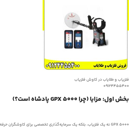
فلزیاب و طلایاب در کاوش فلزیاب
09124455400
بخش اول: مزایا (چرا GPX 5000 پادشاه است؟)
GPX 5000 نه یک فلزیاب، بلکه یک سرمایه‌گذاری تخصصی برای کاوشگران حرفه‌ای طلا و گنج است. مزایای کلیدی آن عبارتند از: