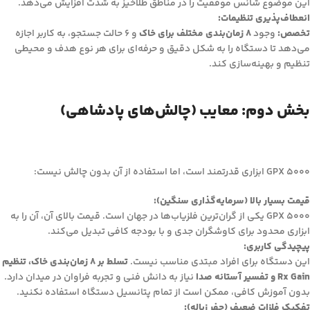
این موضوع شانس موفقیت را در مناطق طلاخیز به شدت افزایش می‌دهد.
انعطاف‌پذیری تنظیمات:
تخصص:
وجود
8 زمان‌بندی مختلف برای خاک
و 6 حالت جستجو، به کاربر اجازه
می‌دهد تا دستگاه را به شکل دقیق و حرفه‌ای برای هر نوع هدف و محیطی
تنظیم و بهینه‌سازی کند.
بخش دوم: معایب (چالش‌های پادشاهی)
GPX 5000 ابزاری قدرتمند است، اما استفاده از آن بدون چالش نیست:
قیمت بسیار بالا (سرمایه‌گذاری سنگین):
GPX 5000 یکی از گران‌ترین فلزیاب‌ها در جهان است. قیمت بالای آن، آن را به
ابزاری محدود برای کاوشگران جدی و با بودجه کافی تبدیل می‌کند.
پیچیدگی کاربری:
این دستگاه برای افراد مبتدی مناسب نیست.
تسلط بر 8 زمان‌بندی خاک، تنظیم
Rx Gain و تفسیر آستانه صدا
نیاز به دانش فنی و تجربه فراوان در میدان دارد.
بدون آموزش کافی، ممکن است از تمام پتانسیل دستگاه استفاده نکنید.
تفکیک فلزات ضعیف (حفر زباله):