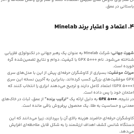
آن هم برای کاوش طلای طبیعی استفاده کنند و هم برای یافتن سکه‌ها و آثار
باستانی در عمق.
۴. اعتماد و اعتبار برند Minelab
شهرت جهانی:
شرکت Minelab به عنوان یک رهبر جهانی در تکنولوژی فلزیابی
شناخته می‌شود. نام GPX 5000 با کیفیت، دوام و نتایج تضمین‌شده گره
خورده است.
میراث موفقیت:
بسیاری از کاوشگران حرفه‌ای پیش از این با مدل‌های سری
GPX موفقیت‌های بزرگی کسب کرده‌اند، بنابراین به آخرین نسخه این سری
(GPX 5000) اعتماد کامل دارند و ترجیح می‌دهند ابزاری را انتخاب کنند که
امتحان خود را پس داده است.
در نتیجه،
GPX 5000
به دلیل ارائه یک
“ترکیب برنده”
از عمق، ثبات در خاک‌های
معدنی و حساسیت به طلا، یک محصول پرفروش باقی مانده است.
کاوشگران حرفه‌ای حاضرند هزینه بالای آن را بپردازند، زیرا می‌دانند که این
دستگاه شانس کشف اهداف ارزشمند را به شکل قابل ملاحظه‌ای افزایش
می‌دهد.