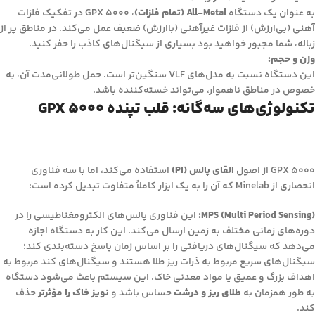
به عنوان یک دستگاه
All-Metal (تمام فلزات)
، GPX 5000 در تفکیک فلزات
آهنی (بی‌ارزش) از فلزات غیرآهنی (باارزش) ضعیف عمل می‌کند. در مناطق پر از
زباله، شما مجبور خواهید بود بسیاری از سیگنال‌های کاذب را حفر کنید.
وزن و حجم:
این دستگاه نسبت به مدل‌های VLF سنگین‌تر است. حمل طولانی‌مدت آن، به
خصوص در مناطق ناهموار، می‌تواند خسته‌کننده باشد.
تکنولوژی‌های سه‌گانه: قلب تپنده GPX 5000
GPX 5000 از اصول
القای پالس (PI)
استفاده می‌کند، اما با سه فناوری
انحصاری از Minelab که آن را به یک ابزار کاملاً متفاوت تبدیل کرده است:
MPS (Multi Period Sensing):
این فناوری پالس‌های الکترومغناطیسی را در
دوره‌های زمانی مختلف به زمین ارسال می‌کند. این کار به دستگاه اجازه
می‌دهد که سیگنال‌های دریافتی را بر اساس زمان پاسخ دسته‌بندی کند؛
سیگنال‌های سریع مربوط به ذرات ریز طلا هستند و سیگنال‌های کند مربوط به
اهداف بزرگ و عمیق یا مواد معدنی خاک. این سیستم باعث می‌شود دستگاه
به طور همزمان به
طلای ریز و درشت
حساس باشد و
نویز خاک را مؤثرتر
حذف
کند.