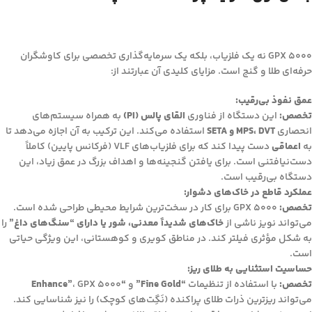
GPX 5000 نه یک فلزیاب، بلکه یک سرمایه‌گذاری تخصصی برای کاوشگران
حرفه‌ای طلا و گنج است. مزایای کلیدی آن عبارتند از:
عمق نفوذ بی‌رقیب:
تخصص:
این دستگاه از فناوری
القای پالس (PI)
به همراه سیستم‌های
انحصاری
MPS، DVT و SETA
استفاده می‌کند. این ترکیب به آن اجازه می‌دهد تا
به
اعماقی
دست پیدا کند که برای فلزیاب‌های VLF (فرکانس پایین) کاملاً
دست‌نیافتنی است. برای یافتن گنجینه‌ها و اهداف بزرگ در عمق زیاد، این
دستگاه بی‌رقیب است.
عملکرد قاطع در خاک‌های دشوار:
تخصص:
GPX 5000 برای کار در سخت‌ترین شرایط محیطی طراحی شده است.
می‌تواند نویز ناشی از
خاک‌های شدیداً معدنی، شور یا دارای “سنگ‌های داغ”
را
به شکل مؤثری فیلتر کند. در مناطق کویری و کوهستانی، این ویژگی حیاتی
است.
حساسیت استثنایی به طلای ریز:
تخصص:
با استفاده از تنظیمات
“Fine Gold”
و
“Enhance”
، GPX 5000
می‌تواند ریزترین ذرات طلای پراکنده (نَگِت‌های کوچک) را نیز شناسایی کند.