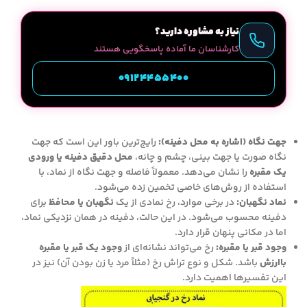
نیاز به مشاوره دارید؟
کارشناسان ما آماده پاسخگویی هستند
09124455400
جهت نگاه (اشاره به محل دفینه):
رایج‌ترین باور این است که جهت
نگاه صورت یا جهت بینی، چشم و چانه،
محل دقیق دفینه یا ورودی
یک مقبره
را نشان می‌دهد. معمولاً فاصله و جهت نگاه از نماد، با
استفاده از روش‌های خاصی تخمین زده می‌شود.
نماد نگهبان:
در برخی موارد، رخ نمادی از یک
نگهبان یا محافظ
برای
دفینه محسوب می‌شود. در این حالت، دفینه در همان نزدیکی نماد،
اما در مکانی پنهان قرار دارد.
وجود قبر یا مقبره:
رخ می‌تواند نشانه‌ای از
وجود یک قبر یا مقبره
باارزش
باشد. شکل و نوع تراش رخ (مثلاً مرد یا زن بودن آن) نیز در
این تفسیرها اهمیت دارد.