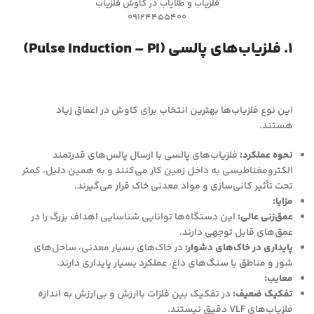
فلزیاب و طلایاب در کاوش فلزیاب
09124455400
۱. فلزیاب‌های پالسی (Pulse Induction – PI)
این نوع فلزیاب‌ها بهترین انتخاب برای کاوش در اعماق زیاد
هستند.
نحوه عملکرد:
فلزیاب‌های پالسی با ارسال پالس‌های قدرتمند
الکترومغناطیسی به داخل زمین کار می‌کنند و به همین دلیل، کمتر
تحت تأثیر کانی‌سازی و مواد معدنی خاک قرار می‌گیرند.
مزایا:
عمق‌زنی عالی:
این دستگاه‌ها توانایی شناسایی اهداف بزرگ را در
عمق‌های قابل توجهی دارند.
پایداری در خاک‌های دشوار:
در خاک‌های بسیار معدنی، ساحل‌های
شور و مناطق با سنگ‌های داغ، عملکرد بسیار پایداری دارند.
معایب:
تفکیک ضعیف:
در تفکیک بین فلزات باارزش و بی‌ارزش به اندازه
فلزیاب‌های VLF دقیق نیستند.