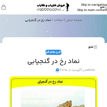
Skip to navigation
منو
مقالات
Skip to main content
صفحه اصلی
|
مقالات
|
نماد رخ در گنجیابی
منو
آثار و علائم گنج
نماد رخ در گنجیابی
admin
در آگوست 11, 2025
0