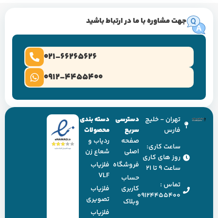
جهت مشاوره با ما در ارتباط باشید
021-66265626
0912-4455400
تهران - خلیج
دسترسی
دسته بندی
فارس
سریع
محصولات
صفحه
ردیاب و
ساعت کاری:
اصلی
شعاع زن
روز های کاری
فروشگاه
فلزیاب
ساعت ۹ تا ۲۱
VLF
حساب
تماس :
کاربری
فلزیاب
09124455400
تصویری
وبلاک
فلزیاب