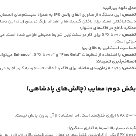
عمق نفوذ بی‌رقیب:
تخصص:
این دستگاه از فناوری
القای پالس (PI)
به همراه سیستم‌های انحصار
دست‌نیافتنی است. برای یافتن گنجینه‌ها و اهداف بزرگ در عمق زیاد، این دست
عملکرد قاطع در خاک‌های دشوار:
تخصص:
GPX 5000 برای کار در سخت‌ترین شرایط محیطی طراحی شده است. می‌تواند نویز ناشی از
حیاتی است.
حساسیت استثنایی به طلای ریز:
تخصص:
با استفاده از تنظیمات
“Fine Gold”
و
“Enhance”
، GPX 5000 می‌تواند ریزترین ذرات طلای پراکنده (نَگِت‌های کوچک) را نیز شناسایی کند. این موضوع شانس موفقیت را در مناطق طلاخیز به شدت افزایش می‌دهد.
انعطاف‌پذیری تنظیمات:
تخصص:
وجود
8 زمان‌بندی مختلف برای خاک
و 6 حالت جستجو، به کاربر اجازه می‌دهد تا دستگاه را به شکل دقیق و حرفه‌ای برای هر نوع هدف و محیطی تنظیم و بهینه‌سازی کند.
بخش دوم: معایب (چالش‌های پادشاهی)
GPX 5000 ابزاری قدرتمند است، اما استفاده از آن بدون چالش نیست:
قیمت بسیار بالا (سرمایه‌گذاری سنگین):
GPX 5000 یکی از گران‌ترین فلزیاب‌ها در جهان است. قیمت بالای آن، آن را به ابزاری محدود برای کاوشگران جدی و با بودجه کافی تبدیل می‌کند.