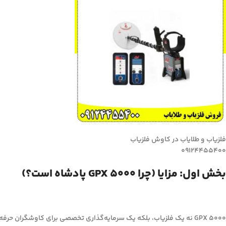
فلزیاب و طلایاب در کاوش فلزیاب
09124455400
بخش اول: مزایا (چرا GPX 5000 پادشاه است؟)
GPX 5000 نه یک فلزیاب، بلکه یک سرمایه‌گذاری تخصصی برای کاوشگران حرفه‌ای طلا و گنج است. مزایای کلیدی آن عبارتند از: