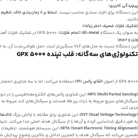
پیچیدگی کاربری:
این دستگاه برای افراد مبتدی مناسب نیست.
تسلط بر 8 زمان‌بندی خاک، تنظیم Rx Gain و تفسیر آستانه صدا
نکنید.
تفکیک فلزات ضعیف (حفر زباله):
به عنوان یک دستگاه
All-Metal (تمام فلزات)
، GPX 5000 در تفکیک فلزات آهنی (بی‌ارزش) از فلزات غیرآهنی (باارزش) ضعیف عمل می‌کند. در مناطق پر از زباله، شما مجبور خواهید بود بسیاری از سیگنال‌های کاذب را حفر کنید.
وزن و حجم:
این دستگاه نسبت به مدل‌های VLF سنگین‌تر است. حمل طولانی‌مدت آن، به خصوص در مناطق ناهموار، می‌تواند خسته‌کننده باشد.
تکنولوژی‌های سه‌گانه: قلب تپنده GPX 5000
GPX 5000 از اصول
القای پالس (PI)
استفاده می‌کند، اما با سه فناوری انحصاری از Minelab که آن را به یک ابزار کاملاً متفاوت تبدیل 
MPS (Multi Period Sensing):
این فناوری پالس‌های الکترومغناطیسی را در دوره
سیگنال‌های سریع مربوط به ذرات ریز طلا هستند و سیگنال‌های کند مربوط به
حذف کند.
DVT (Dual Voltage Technology):
این فناوری برای مقابله با چالش بزرگ
خاک‌ها
به طور دقیق شناسایی کرده و آن‌ها را از سیگنال هدف اصلی جدا می‌کند. نت
SETA (Smart Electronic Timing Alignment):
این سیستم هوشمند، تنظیمات دستگاه را ب
تضمین می‌کند که سیگنال هدف با کمترین تداخل و بالاترین وضوح پردازش ش